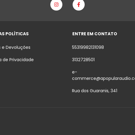
S POLÍTICAS
ENTRE EM CONTATO
s e Devoluções
55319982131098
ca de Privacidade
3132728501
e-
commerce@apopularaudio.c
Rua dos Guaranis, 341