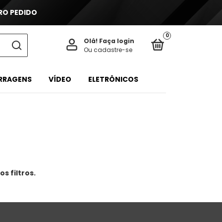
IRO PEDIDO
0
Olá!
Faça login
Ou cadastre-se
ERRAGENS
VÍDEO
ELETRÔNICOS
s filtros.